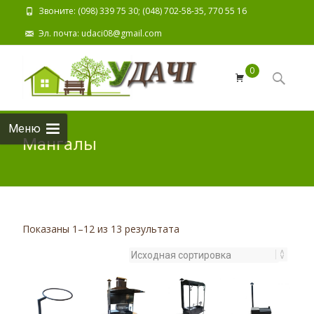
Звоните: (098) 339 75 30; (048) 702-58-35, 770 55 16
Эл. почта: udaci08@gmail.com
Наверх
0
Поиск
для:
Меню
Мангалы
Показаны 1–12 из 13 результата