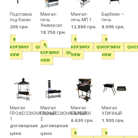
Подставка
Мангал-
Мангал-
Барбекю —
под Казан
печь
печь МП 1
печь
Универсал
200
грн.
12.880
грн.
8.090
грн.
18.750
грн.
В
В
В
В
КОРЗИНУ
QUICK
КОРЗИНУ
QUICK
КОРЗИНУ
QUIC
КОРЗИНУ
QUICK
VIEW
VIEW
VIEW
VIEW
Мангал
Мангал
Мангал
Мангал
ПРОФЕССИОНАЛЬНЫЙ
ПРОФЕССИОНАЛЬНЫЙ
БАРБЕКЮ
УЛИЧНЫЙ
1
2
6.630
грн.
1.930
грн.
договорная
договорная
цена
цена
В
В