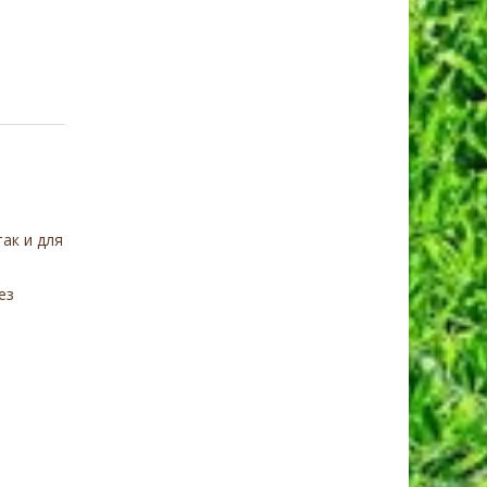
ак и для
ез