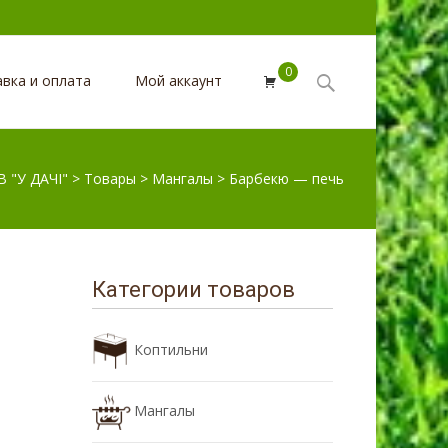
0
Поиск
авка и оплата
Мой аккаунт
для:
 "У ДАЧI"
>
Товары
>
Мангалы
>
Барбекю — печь
Категории товаров
Коптильни
Мангалы