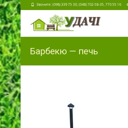
Звоните: (098) 339 75 30; (048) 702-58-35, 770 55 16
Барбекю — печь