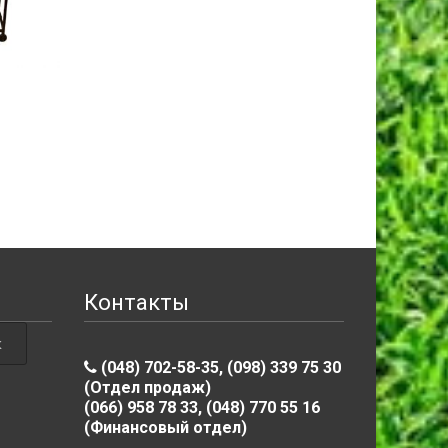
Мангал УЛИЧНЫЙ
Мангал
ПРОФЕССИОНАЛЬНЫ
1.930
грн.
договорная
В КОРЗИНУ
ПОДРОБНЕЕ
Контакты
(048) 702-58-35, (098) 339 75 30
(Отдел продаж)
(066) 958 78 33, (048) 770 55 16
(Финансовый отдел)